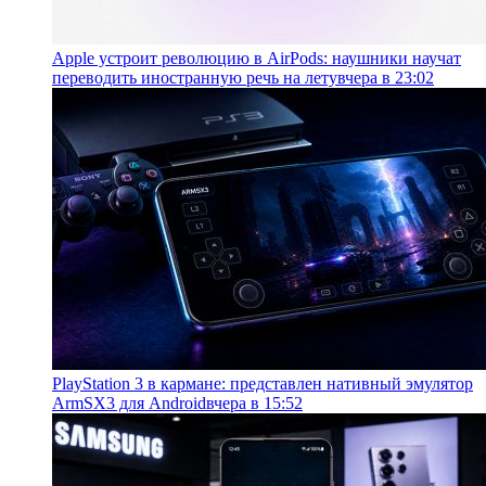
Apple устроит революцию в AirPods: наушники научат
переводить иностранную речь на лету
вчера в 23:02
PlayStation 3 в кармане: представлен нативный эмулятор
ArmSX3 для Android
вчера в 15:52