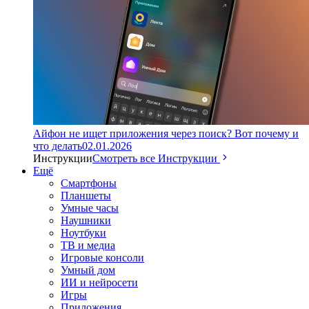
Айфон не ищет приложения через поиск? Вот почему и
что делать
02.01.2026
Инструкции
Смотреть все Инструкции
Ещё
Смартфоны
Планшеты
Умные часы
Наушники
Ноутбуки
ТВ и медиа
Игровые консоли
Умный дом
ИИ и нейросети
Игры
Приложения