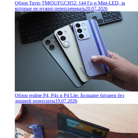
Обзор Tuvio TM65UFGCH52: 144 Гц и Mini-LED, за
которые не нужно переплачивать
20.07.2026
Обзор realme P4, P4x и P4 Lite. Большие батареи без
лишней переплаты
19.07.2026