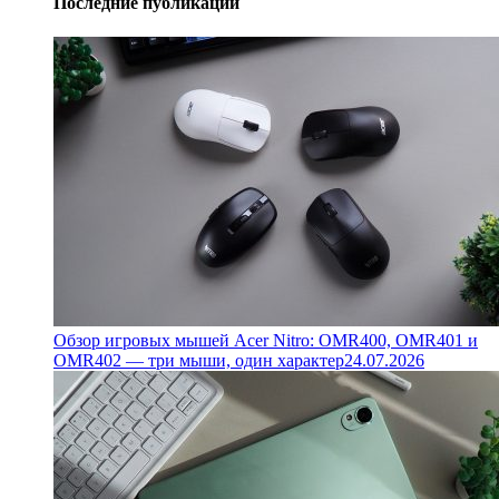
Последние публикации
Обзор игровых мышей Acer Nitro: OMR400, OMR401 и
OMR402 — три мыши, один характер
24.07.2026