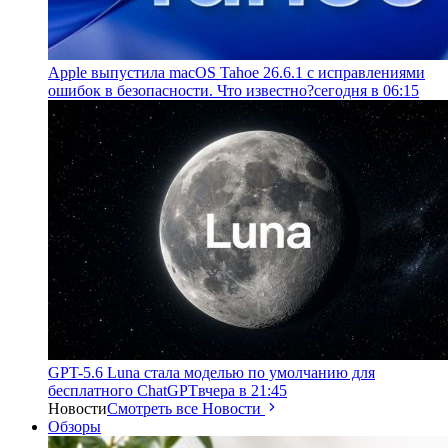
Apple выпустила macOS Tahoe 26.6.1 с исправлениями
ошибок в безопасности. Что известно?
сегодня в 06:15
GPT-5.6 Luna стала моделью по умолчанию для
бесплатного ChatGPT
вчера в 21:45
Новости
Смотреть все Новости
Обзоры