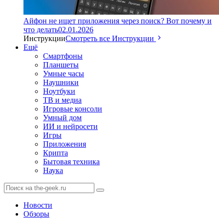
Айфон не ищет приложения через поиск? Вот почему и
что делать
02.01.2026
Инструкции
Смотреть все Инструкции
Ещё
Смартфоны
Планшеты
Умные часы
Наушники
Ноутбуки
ТВ и медиа
Игровые консоли
Умный дом
ИИ и нейросети
Игры
Приложения
Крипта
Бытовая техника
Наука
Новости
Обзоры