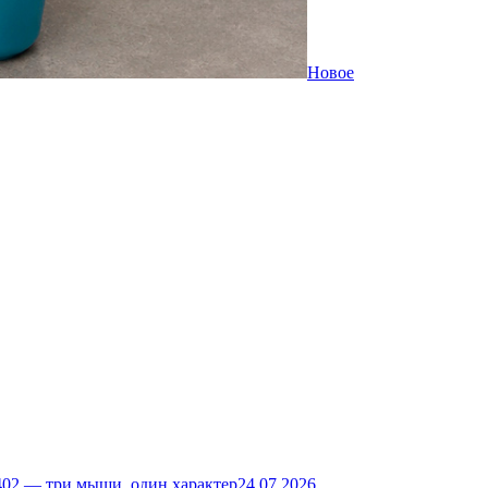
Новое
02 — три мыши, один характер
24.07.2026