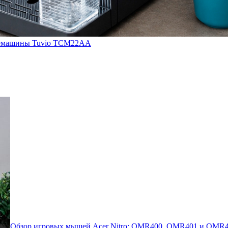
кофемашины Tuvio TCM22AA
Обзор игровых мышей Acer Nitro: OMR400, OMR401 и OMR4