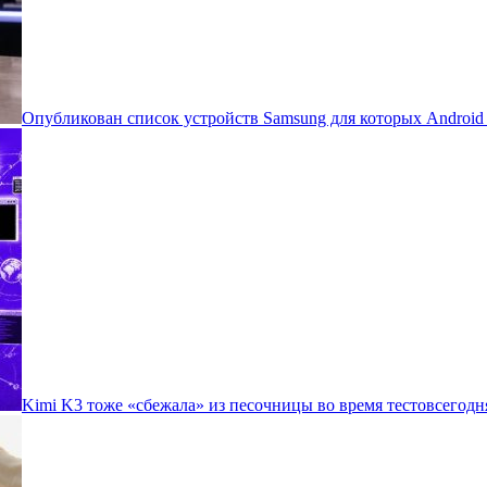
Опубликован список устройств Samsung для которых Androi
Kimi K3 тоже «сбежала» из песочницы во время тестов
сегодн