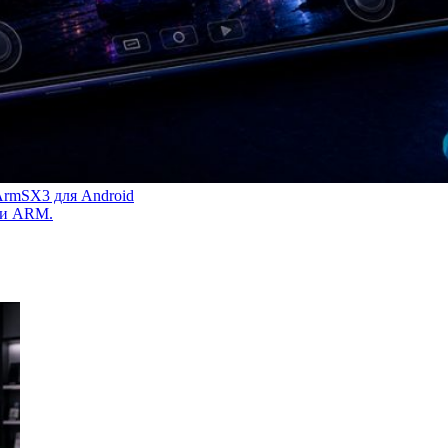
 ArmSX3 для Android
ами ARM.