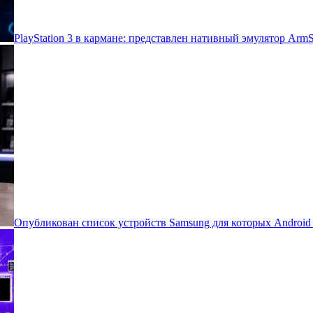
PlayStation 3 в кармане: представлен нативный эмулятор Arm
Опубликован список устройств Samsung для которых Androi