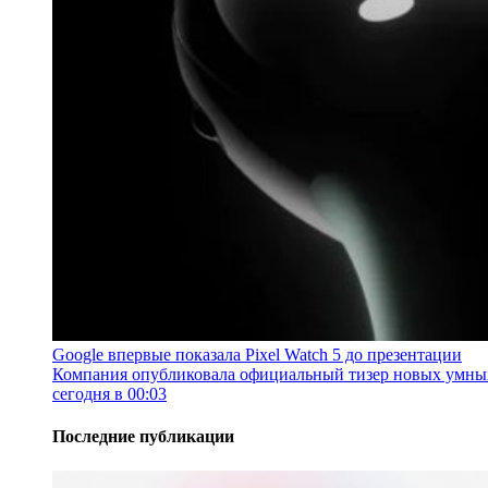
Google впервые показала Pixel Watch 5 до презентации
Компания опубликовала официальный тизер новых умных ч
сегодня в 00:03
Последние публикации