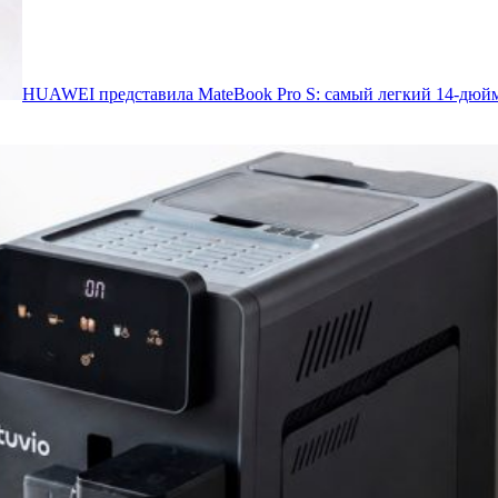
HUAWEI представила MateBook Pro S: самый легкий 14-дюйм