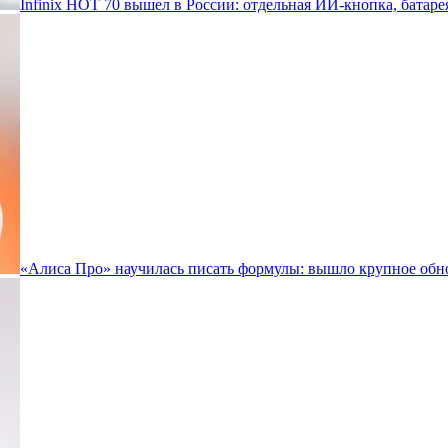
Infinix HOT 70 вышел в России: отдельная ИИ-кнопка, батаре
«Алиса Про» научилась писать формулы: вышло крупное обн