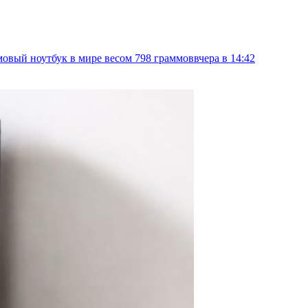
овый ноутбук в мире весом 798 граммов
вчера в 14:42