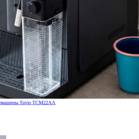
кофемашины Tuvio TCM22AA