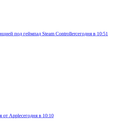
нцией под геймпад Steam Controller
сегодня в 10:51
я от Apple
сегодня в 10:10