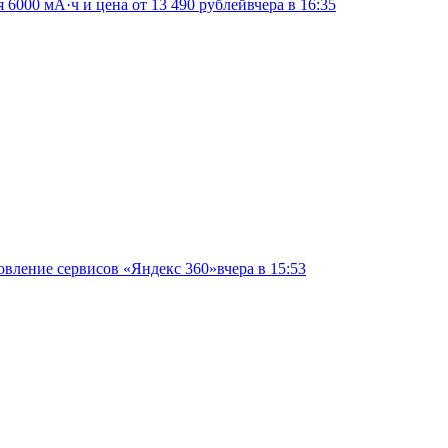
я 6000 мА·ч и цена от 13 490 рублей
вчера в 16:35
овление сервисов «Яндекс 360»
вчера в 15:53