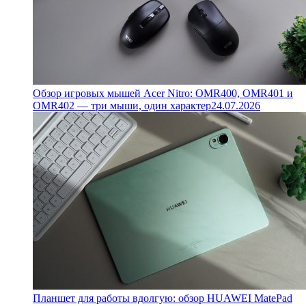
Обзор игровых мышей Acer Nitro: OMR400, OMR401 и
OMR402 — три мыши, один характер
24.07.2026
Планшет для работы вдолгую: обзор HUAWEI MatePad