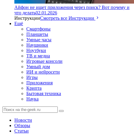
Айфон не ищет приложения через поиск? Вот почему и
что делать
02.01.2026
Инструкции
Смотреть все Инструкции
Ещё
Смартфоны
Планшеты
Умные часы
Наушники
Ноутбуки
ТВ и медиа
Игровые консоли
Умный дом
ИИ и нейросети
Игры
Приложения
Крипта
Бытовая техника
Наука
Новости
Обзоры
Статьи