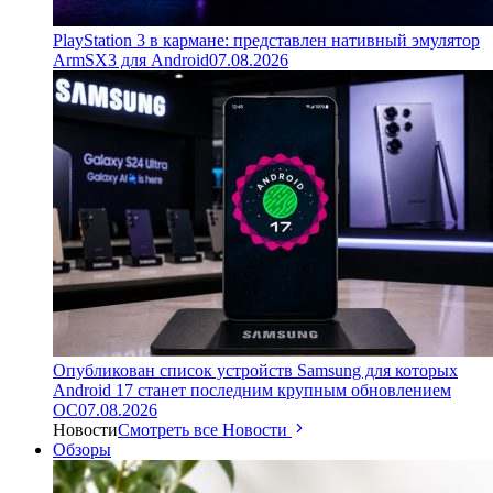
PlayStation 3 в кармане: представлен нативный эмулятор
ArmSX3 для Android
07.08.2026
Опубликован список устройств Samsung для которых
Android 17 станет последним крупным обновлением
ОС
07.08.2026
Новости
Смотреть все Новости
Обзоры