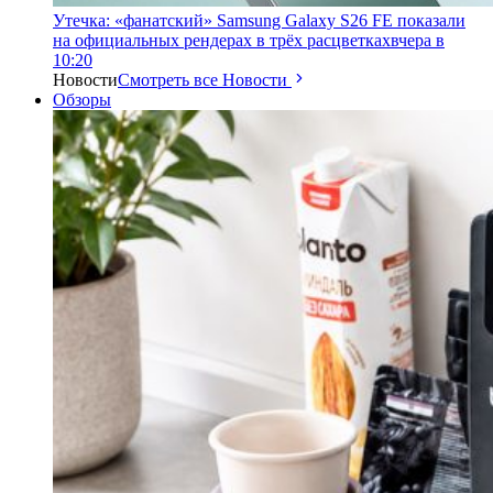
Утечка: «фанатский» Samsung Galaxy S26 FE показали
на официальных рендерах в трёх расцветках
вчера в
10:20
Новости
Смотреть все Новости
Обзоры