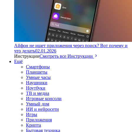
Айфон не ищет приложения через поиск? Вот почему и
что делать
02.01.2026
Инструкции
Смотреть все Инструкции
Ещё
Смартфоны
Планшеты
Умные часы
Наушники
Ноутбуки
ТВ и медиа
Игровые консоли
Умный дом
ИИ и нейросети
Игры
Приложения
Крипта
Бытовая техника