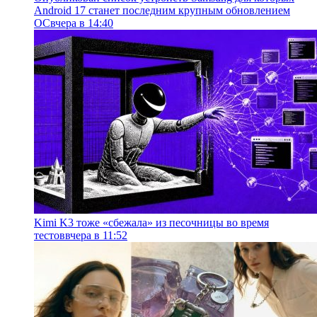
Android 17 станет последним крупным обновлением
ОС
вчера в 14:40
Kimi K3 тоже «сбежала» из песочницы во время
тестов
вчера в 11:52