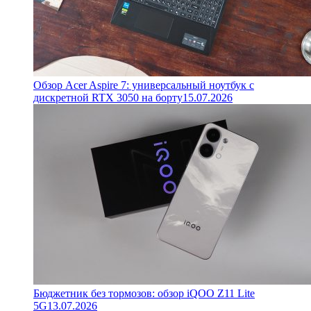
Обзор Acer Aspire 7: универсальный ноутбук с
дискретной RTX 3050 на борту
15.07.2026
Бюджетник без тормозов: обзор iQOO Z11 Lite
5G
13.07.2026