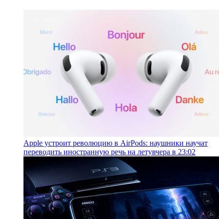
Apple устроит революцию в AirPods: наушники научат
переводить иностранную речь на лету
вчера в 23:02