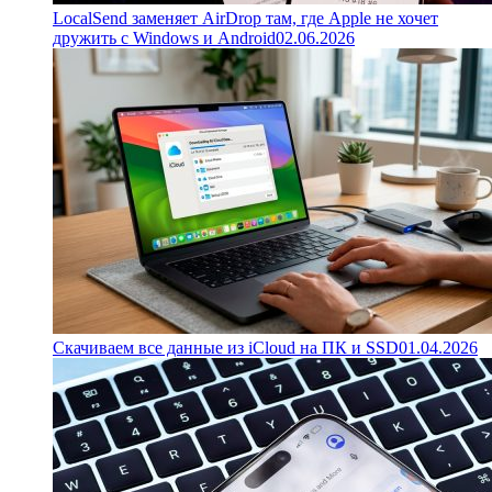
LocalSend заменяет AirDrop там, где Apple не хочет
дружить с Windows и Android
02.06.2026
Скачиваем все данные из iCloud на ПК и SSD
01.04.2026