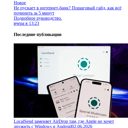
Новое
Не пускает в интернет-банк? Пошаговый гайд, как всё
починить за 5 минут
Подробное руководство.
вчера в 13:23
Последние публикации
LocalSend заменяет AirDrop там, где Apple не хочет
дружить с Windows и Android
02.06.2026