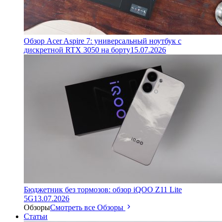
Обзор Acer Aspire 7: универсальный ноутбук с
дискретной RTX 3050 на борту
15.07.2026
Бюджетник без тормозов: обзор iQOO Z11 Lite
5G
13.07.2026
Обзоры
Смотреть все Обзоры
Статьи