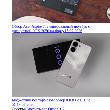
Обзор Acer Aspire 7: универсальный ноутбук с
дискретной RTX 3050 на борту
15.07.2026
Бюджетник без тормозов: обзор iQOO Z11 Lite
5G
13.07.2026
Обзоры
Смотреть все Обзоры