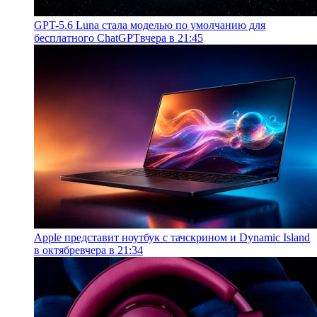
GPT-5.6 Luna стала моделью по умолчанию для
бесплатного ChatGPT
вчера в 21:45
Apple представит ноутбук с тачскрином и Dynamic Island
в октябре
вчера в 21:34