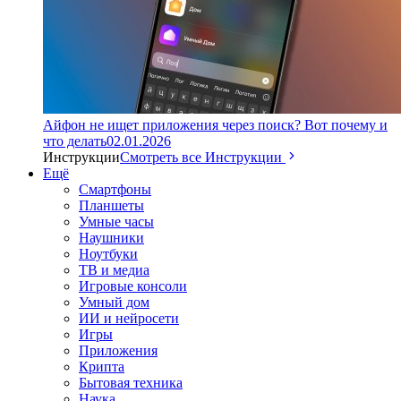
Айфон не ищет приложения через поиск? Вот почему и
что делать
02.01.2026
Инструкции
Смотреть все Инструкции
Ещё
Смартфоны
Планшеты
Умные часы
Наушники
Ноутбуки
ТВ и медиа
Игровые консоли
Умный дом
ИИ и нейросети
Игры
Приложения
Крипта
Бытовая техника
Наука