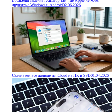
LocalSend заменяет AirDrop там, где Apple не хочет
дружить с Windows и Android
02.06.2026
Скачиваем все данные из iCloud на ПК и SSD
01.04.2026