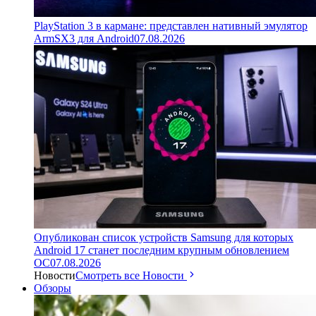
PlayStation 3 в кармане: представлен нативный эмулятор
ArmSX3 для Android
07.08.2026
Опубликован список устройств Samsung для которых
Android 17 станет последним крупным обновлением
ОС
07.08.2026
Новости
Смотреть все Новости
Обзоры