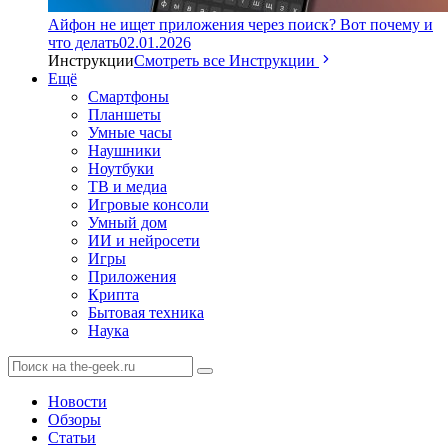
Айфон не ищет приложения через поиск? Вот почему и
что делать
02.01.2026
Инструкции
Смотреть все Инструкции
Ещё
Смартфоны
Планшеты
Умные часы
Наушники
Ноутбуки
ТВ и медиа
Игровые консоли
Умный дом
ИИ и нейросети
Игры
Приложения
Крипта
Бытовая техника
Наука
Новости
Обзоры
Статьи