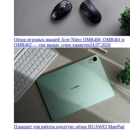
Обзор игровых мышей Acer Nitro: OMR400, OMR401 и
OMR402 — три мыши, один характер
24.07.2026
Планшет для работы вдолгую: обзор HUAWEI MatePad