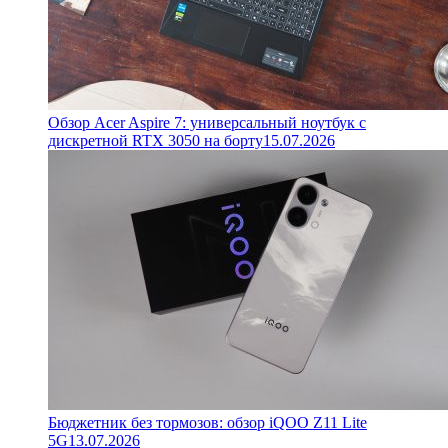
Обзор Acer Aspire 7: универсальный ноутбук с
дискретной RTX 3050 на борту
15.07.2026
Бюджетник без тормозов: обзор iQOO Z11 Lite
5G
13.07.2026