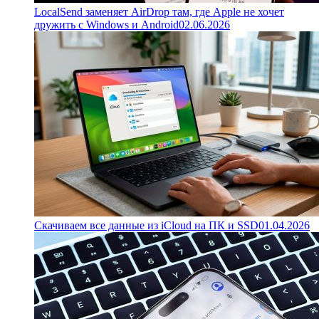
LocalSend заменяет AirDrop там, где Apple не хочет
дружить с Windows и Android
02.06.2026
Скачиваем все данные из iCloud на ПК и SSD
01.04.2026