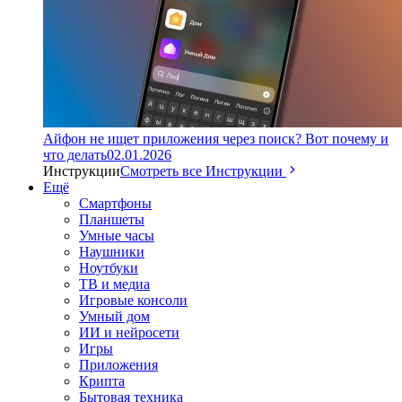
Айфон не ищет приложения через поиск? Вот почему и
что делать
02.01.2026
Инструкции
Смотреть все Инструкции
Ещё
Смартфоны
Планшеты
Умные часы
Наушники
Ноутбуки
ТВ и медиа
Игровые консоли
Умный дом
ИИ и нейросети
Игры
Приложения
Крипта
Бытовая техника