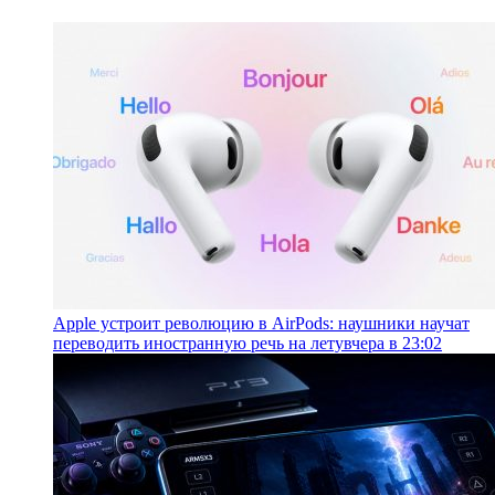
Apple устроит революцию в AirPods: наушники научат
переводить иностранную речь на лету
вчера в 23:02