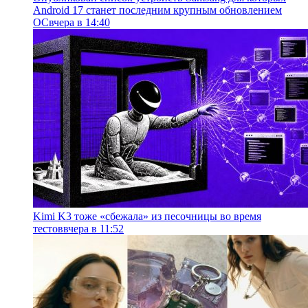
Android 17 станет последним крупным обновлением
ОС
вчера в 14:40
Kimi K3 тоже «сбежала» из песочницы во время
тестов
вчера в 11:52