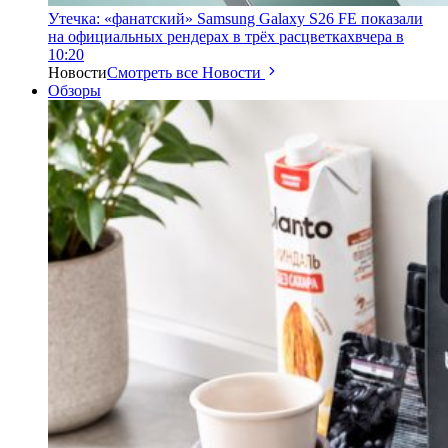
Утечка: «фанатский» Samsung Galaxy S26 FE показали
на официальных рендерах в трёх расцветках
вчера в
10:20
Новости
Смотреть все Новости
Обзоры