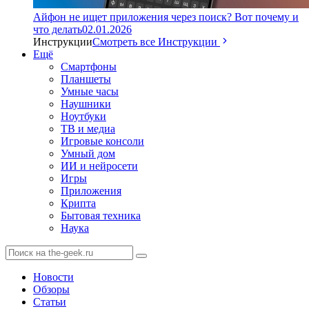
Айфон не ищет приложения через поиск? Вот почему и
что делать
02.01.2026
Инструкции
Смотреть все Инструкции
Ещё
Смартфоны
Планшеты
Умные часы
Наушники
Ноутбуки
ТВ и медиа
Игровые консоли
Умный дом
ИИ и нейросети
Игры
Приложения
Крипта
Бытовая техника
Наука
Новости
Обзоры
Статьи