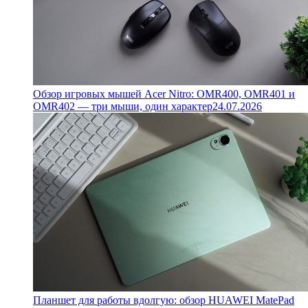
Обзор игровых мышей Acer Nitro: OMR400, OMR401 и
OMR402 — три мыши, один характер
24.07.2026
Планшет для работы вдолгую: обзор HUAWEI MatePad