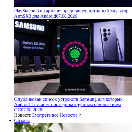
PlayStation 3 в кармане: представлен нативный эмулятор
ArmSX3 для Android
07.08.2026
Опубликован список устройств Samsung для которых
Android 17 станет последним крупным обновлением
ОС
07.08.2026
Новости
Смотреть все Новости
Обзоры