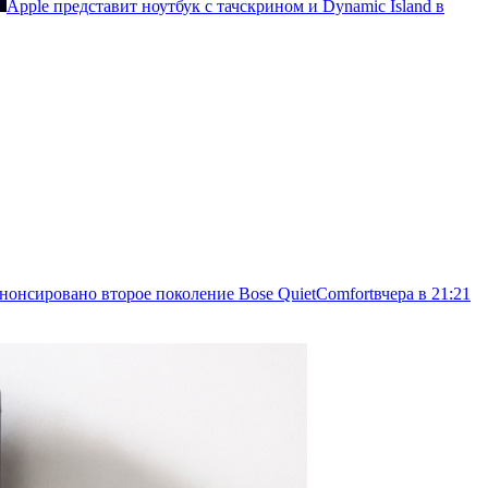
Apple представит ноутбук с тачскрином и Dynamic Island в
 анонсировано второе поколение Bose QuietComfort
вчера в 21:21