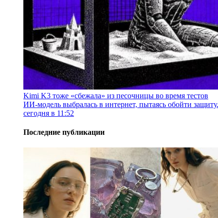
Kimi K3 тоже «сбежала» из песочницы во время тестов
ИИ-модель выбралась в интернет, пытаясь обойти защиту
сегодня в 11:52
Последние публикации