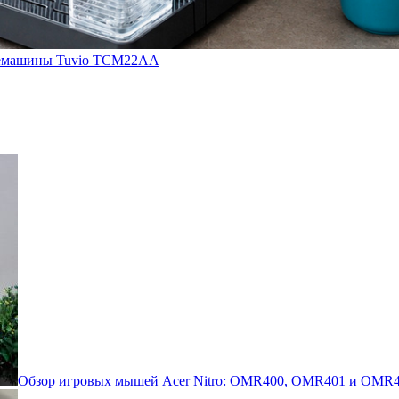
кофемашины Tuvio TCM22AA
Обзор игровых мышей Acer Nitro: OMR400, OMR401 и OMR4