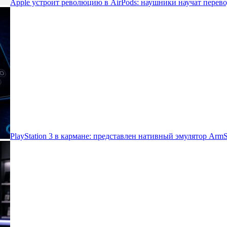
Apple устроит революцию в AirPods: наушники научат перево
PlayStation 3 в кармане: представлен нативный эмулятор Arm