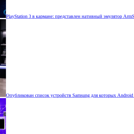
PlayStation 3 в кармане: представлен нативный эмулятор Arm
Опубликован список устройств Samsung для которых Androi