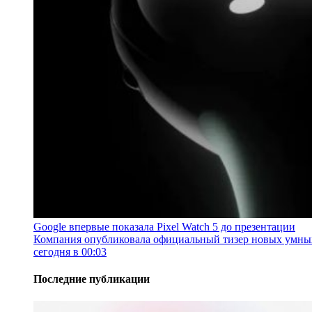
Google впервые показала Pixel Watch 5 до презентации
Компания опубликовала официальный тизер новых умных ч
сегодня в 00:03
Последние публикации