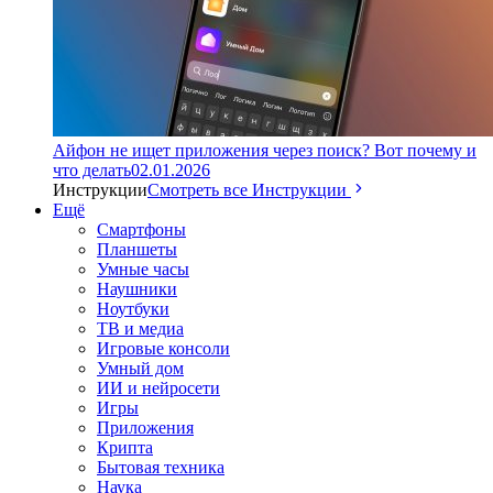
Айфон не ищет приложения через поиск? Вот почему и
что делать
02.01.2026
Инструкции
Смотреть все Инструкции
Ещё
Смартфоны
Планшеты
Умные часы
Наушники
Ноутбуки
ТВ и медиа
Игровые консоли
Умный дом
ИИ и нейросети
Игры
Приложения
Крипта
Бытовая техника
Наука