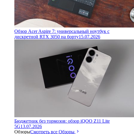
Обзор Acer Aspire 7: универсальный ноутбук с
дискретной RTX 3050 на борту
15.07.2026
Бюджетник без тормозов: обзор iQOO Z11 Lite
5G
13.07.2026
Обзоры
Смотреть все Обзоры