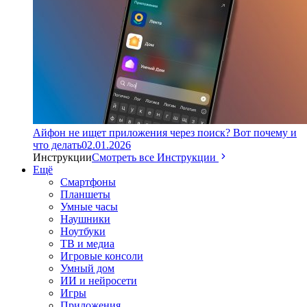
Айфон не ищет приложения через поиск? Вот почему и
что делать
02.01.2026
Инструкции
Смотреть все Инструкции
Ещё
Смартфоны
Планшеты
Умные часы
Наушники
Ноутбуки
ТВ и медиа
Игровые консоли
Умный дом
ИИ и нейросети
Игры
Приложения