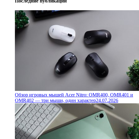
Последние публикации
Обзор игровых мышей Acer Nitro: OMR400, OMR401 и
OMR402 — три мыши, один характер
24.07.2026