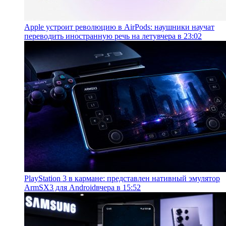
Apple устроит революцию в AirPods: наушники научат
переводить иностранную речь на лету
вчера в 23:02
PlayStation 3 в кармане: представлен нативный эмулятор
ArmSX3 для Android
вчера в 15:52