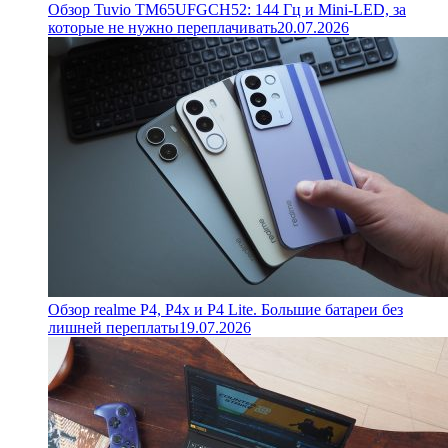
Обзор Tuvio TM65UFGCH52: 144 Гц и Mini-LED, за
которые не нужно переплачивать
20.07.2026
Обзор realme P4, P4x и P4 Lite. Большие батареи без
лишней переплаты
19.07.2026