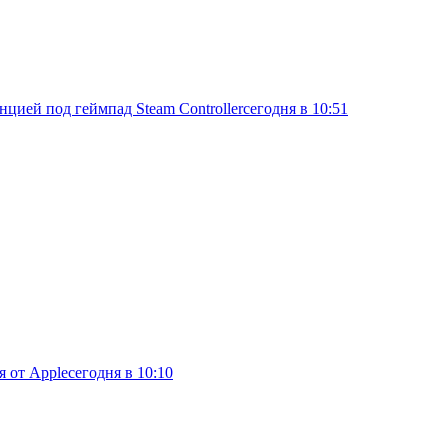
нцией под геймпад Steam Controller
сегодня в 10:51
я от Apple
сегодня в 10:10