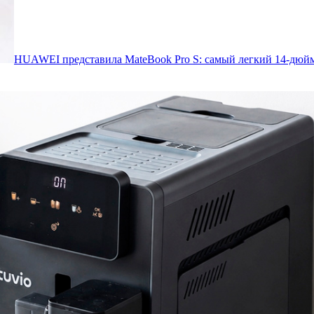
HUAWEI представила MateBook Pro S: самый легкий 14-дюйм