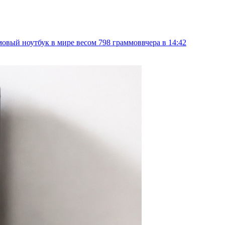
овый ноутбук в мире весом 798 граммов
вчера в 14:42