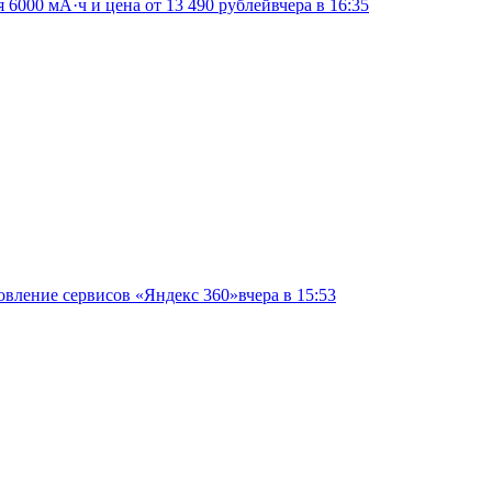
я 6000 мА·ч и цена от 13 490 рублей
вчера в 16:35
овление сервисов «Яндекс 360»
вчера в 15:53