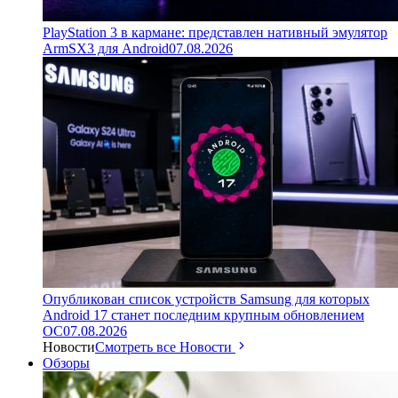
PlayStation 3 в кармане: представлен нативный эмулятор
ArmSX3 для Android
07.08.2026
Опубликован список устройств Samsung для которых
Android 17 станет последним крупным обновлением
ОС
07.08.2026
Новости
Смотреть все Новости
Обзоры