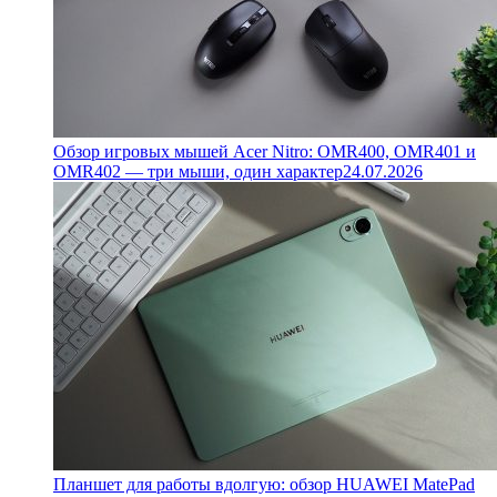
Обзор игровых мышей Acer Nitro: OMR400, OMR401 и
OMR402 — три мыши, один характер
24.07.2026
Планшет для работы вдолгую: обзор HUAWEI MatePad