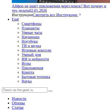
Айфон не ищет приложения через поиск? Вот почему и
что делать
02.01.2026
Инструкции
Смотреть все Инструкции
Ещё
Смартфоны
Планшеты
Умные часы
Наушники
Ноутбуки
ТВ и медиа
Игровые консоли
Умный дом
ИИ и нейросети
Игры
Приложения
Крипта
Бытовая техника
Наука
Новости
Обзоры
Статьи