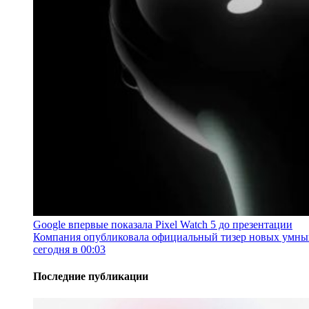
Google впервые показала Pixel Watch 5 до презентации
Компания опубликовала официальный тизер новых умных ч
сегодня в 00:03
Последние публикации