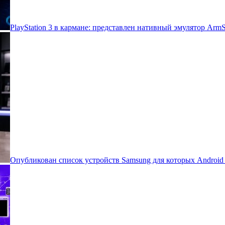
PlayStation 3 в кармане: представлен нативный эмулятор Arm
Опубликован список устройств Samsung для которых Androi