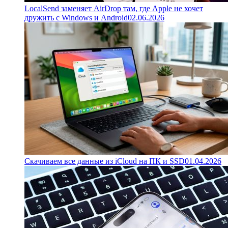
LocalSend заменяет AirDrop там, где Apple не хочет
дружить с Windows и Android
02.06.2026
Скачиваем все данные из iCloud на ПК и SSD
01.04.2026