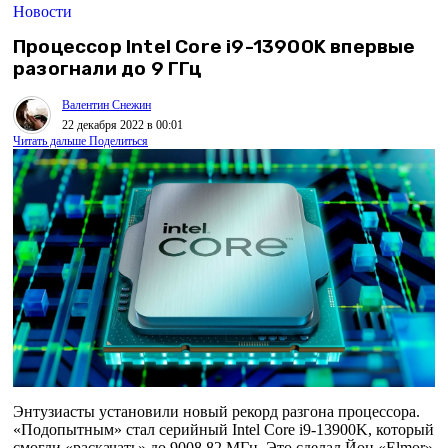
Новости
Процессор Intel Core i9-13900K впервые
разогнали до 9 ГГц
Валентин Снежин
22 декабря 2022 в 00:01
Читать дальше
Поделиться
Энтузиасты установили новый рекорд разгона процессора.
«Подопытным» стал серийный Intel Core i9-13900K, который
смогли «раскачать» до 9008,82 МГц. Это сделал Йон «Elmor»