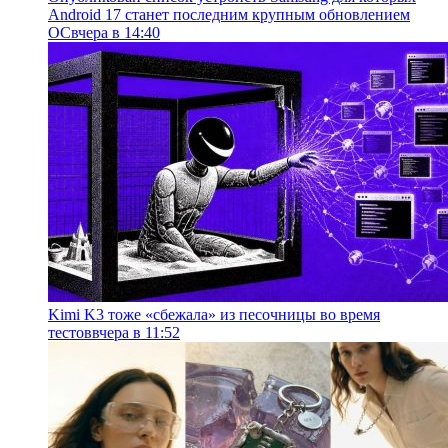
Android 17 станет последним крупным обновлением
ОС
вчера в 14:40
Kimi K3 тоже «сбежала» из песочницы во время
тестов
вчера в 11:52