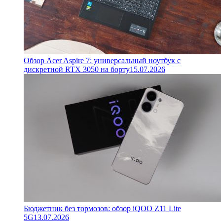
Обзор Acer Aspire 7: универсальный ноутбук с
дискретной RTX 3050 на борту
15.07.2026
Бюджетник без тормозов: обзор iQOO Z11 Lite
5G
13.07.2026