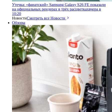
Утечка: «фанатский» Samsung Galaxy S26 FE показали
на официальных рендерах в трёх расцветках
вчера в
10:20
Новости
Смотреть все Новости
Обзоры