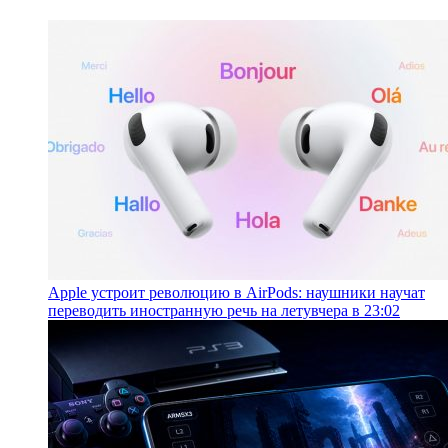
Apple устроит революцию в AirPods: наушники научат
переводить иностранную речь на лету
вчера в 23:02