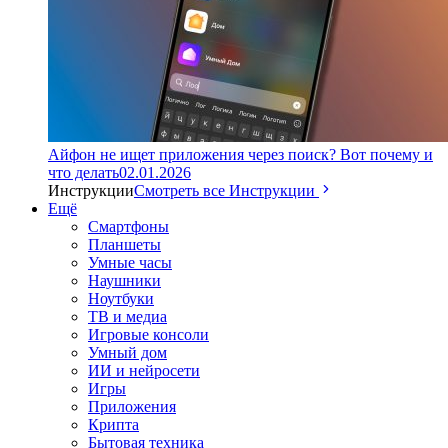
Айфон не ищет приложения через поиск? Вот почему и
что делать
02.01.2026
Инструкции
Смотреть все Инструкции
Ещё
Смартфоны
Планшеты
Умные часы
Наушники
Ноутбуки
ТВ и медиа
Игровые консоли
Умный дом
ИИ и нейросети
Игры
Приложения
Крипта
Бытовая техника