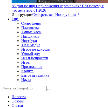
Айфон не ищет приложения через поиск? Вот почему и
что делать
02.01.2026
Инструкции
Смотреть все Инструкции
Ещё
Смартфоны
Планшеты
Умные часы
Наушники
Ноутбуки
ТВ и медиа
Игровые консоли
Умный дом
ИИ и нейросети
Игры
Приложения
Крипта
Бытовая техника
Наука
Новости
Обзоры
Статьи