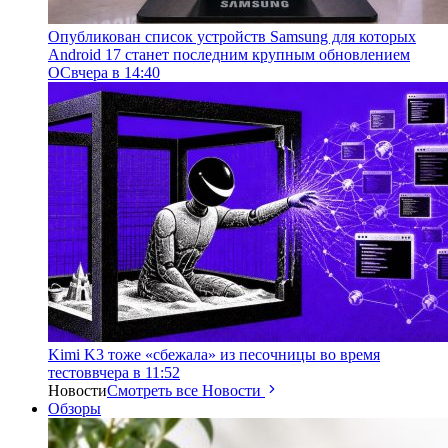
Опубликован список устройств Samsung для которых
Android 17 станет последним крупным обновлением
ОС
вчера в 14:40
Kimi K3 тоже «сбежала» из песочницы во время
тестов
вчера в 11:52
Новости
Смотреть все Новости
Обзоры