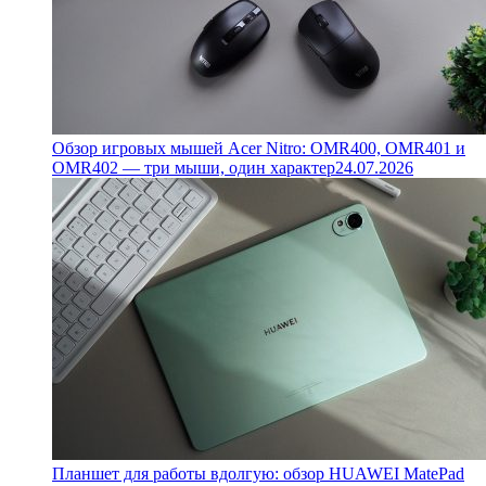
Обзор игровых мышей Acer Nitro: OMR400, OMR401 и
OMR402 — три мыши, один характер
24.07.2026
Планшет для работы вдолгую: обзор HUAWEI MatePad