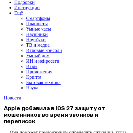
Подборки
Инструкции
Ещё
Смартфоны
Планшеты
Умные часы
Наушники
Ноутбуки
ТВ и медиа
Игровые консоли
Умный дом
ИИ и нейросети
Игры
Приложения
Крипта
Бытовая техника
Наука
Новости
Apple добавила в iOS 27 защиту от
мошенников во время звонков и
переписок
Она поможет приложениям определять ситуации, когда