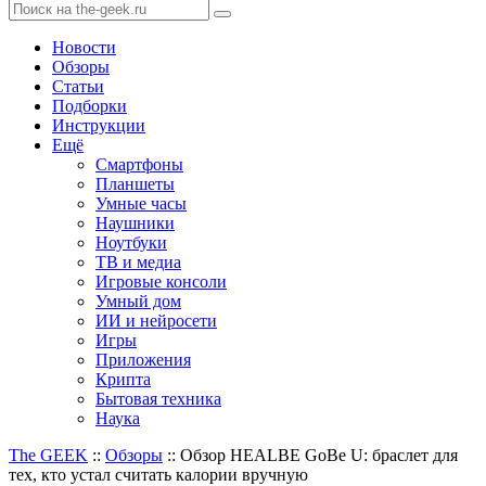
Новости
Обзоры
Статьи
Подборки
Инструкции
Ещё
Смартфоны
Планшеты
Умные часы
Наушники
Ноутбуки
ТВ и медиа
Игровые консоли
Умный дом
ИИ и нейросети
Игры
Приложения
Крипта
Бытовая техника
Наука
The GEEK
::
Обзоры
::
Обзор HEALBE GoBe U: браслет для
тех, кто устал считать калории вручную