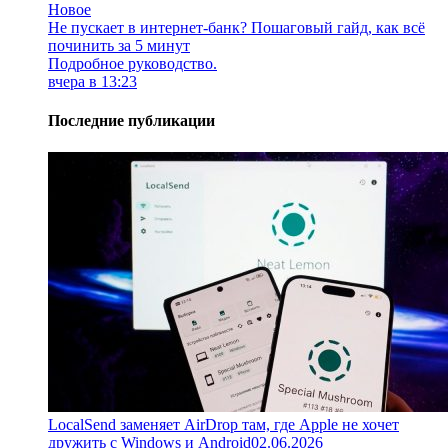
Новое
Не пускает в интернет-банк? Пошаговый гайд, как всё
починить за 5 минут
Подробное руководство.
вчера в 13:23
Последние публикации
LocalSend заменяет AirDrop там, где Apple не хочет
дружить с Windows и Android
02.06.2026