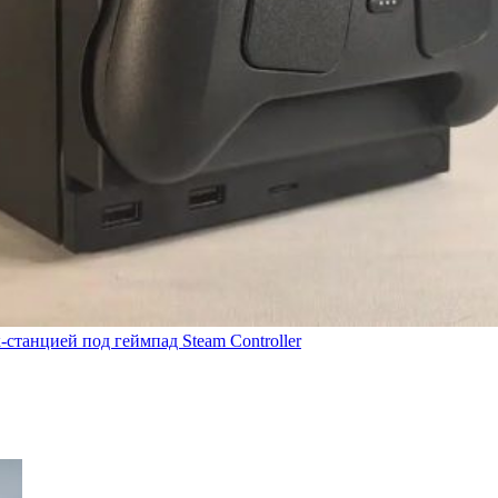
-станцией под геймпад Steam Controller