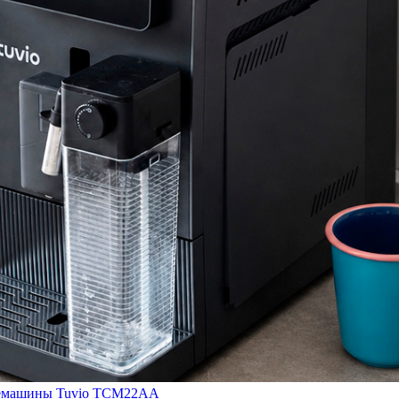
кофемашины Tuvio TCM22AA