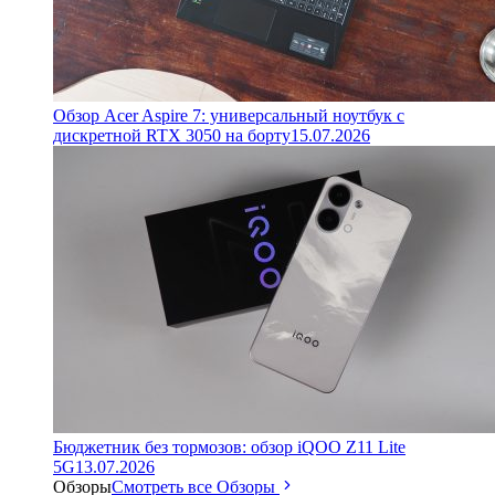
Обзор Acer Aspire 7: универсальный ноутбук с
дискретной RTX 3050 на борту
15.07.2026
Бюджетник без тормозов: обзор iQOO Z11 Lite
5G
13.07.2026
Обзоры
Смотреть все Обзоры