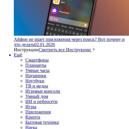
Айфон не ищет приложения через поиск? Вот почему и
что делать
02.01.2026
Инструкции
Смотреть все Инструкции
Ещё
Смартфоны
Планшеты
Умные часы
Наушники
Ноутбуки
ТВ и медиа
Игровые консоли
Умный дом
ИИ и нейросети
Игры
Приложения
Крипта
Бытовая техника
Наука