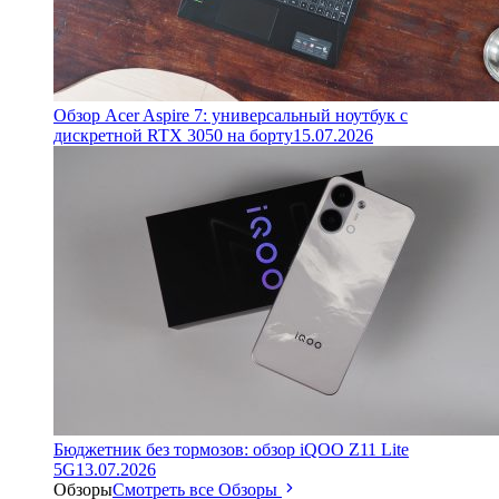
Обзор Acer Aspire 7: универсальный ноутбук с
дискретной RTX 3050 на борту
15.07.2026
Бюджетник без тормозов: обзор iQOO Z11 Lite
5G
13.07.2026
Обзоры
Смотреть все Обзоры