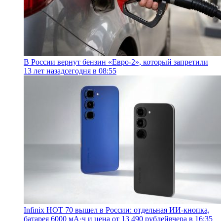
В России вернут бензин «Евро-2», который запретили
13 лет назад
сегодня в 08:55
Infinix HOT 70 вышел в России: отдельная ИИ-кнопка,
батарея 6000 мА·ч и цена от 13 490 рублей
вчера в 16:35