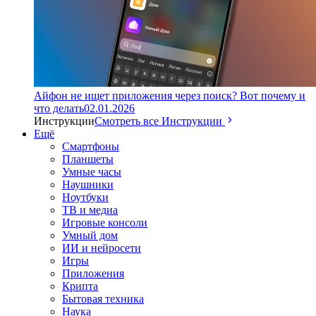
Айфон не ищет приложения через поиск? Вот почему и
что делать
02.01.2026
Инструкции
Смотреть все Инструкции
Ещё
Смартфоны
Планшеты
Умные часы
Наушники
Ноутбуки
ТВ и медиа
Игровые консоли
Умный дом
ИИ и нейросети
Игры
Приложения
Крипта
Бытовая техника
Наука