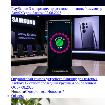
PlayStation 3 в кармане: представлен нативный эмулятор
ArmSX3 для Android
07.08.2026
Опубликован список устройств Samsung для которых
Android 17 станет последним крупным обновлением
ОС
07.08.2026
Новости
Смотреть все Новости
Обзоры