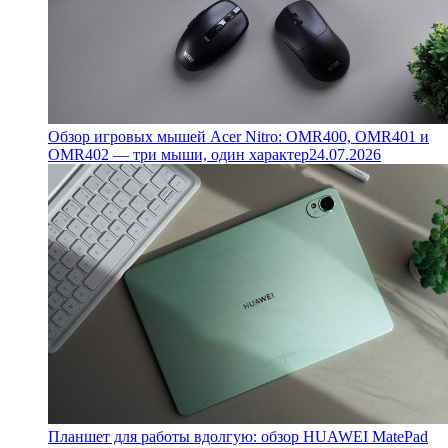
Обзор игровых мышей Acer Nitro: OMR400, OMR401 и
OMR402 — три мыши, один характер
24.07.2026
Планшет для работы вдолгую: обзор HUAWEI MatePad