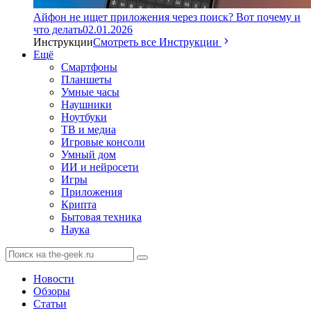
Айфон не ищет приложения через поиск? Вот почему и
что делать
02.01.2026
Инструкции
Смотреть все Инструкции
Ещё
Смартфоны
Планшеты
Умные часы
Наушники
Ноутбуки
ТВ и медиа
Игровые консоли
Умный дом
ИИ и нейросети
Игры
Приложения
Крипта
Бытовая техника
Наука
Новости
Обзоры
Статьи