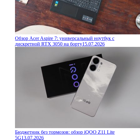
Обзор Acer Aspire 7: универсальный ноутбук с
дискретной RTX 3050 на борту
15.07.2026
Бюджетник без тормозов: обзор iQOO Z11 Lite
5G
13.07.2026