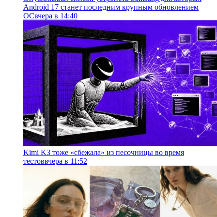
Android 17 станет последним крупным обновлением
ОС
вчера в 14:40
Kimi K3 тоже «сбежала» из песочницы во время
тестов
вчера в 11:52