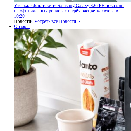
Утечка: «фанатский» Samsung Galaxy S26 FE показали
на официальных рендерах в трёх расцветках
вчера в
10:20
Новости
Смотреть все Новости
Обзоры