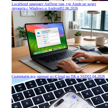
LocalSend заменяет AirDrop там, где Apple не хочет
дружить с Windows и Android
02.06.2026
Скачиваем все данные из iCloud на ПК и SSD
01.04.2026