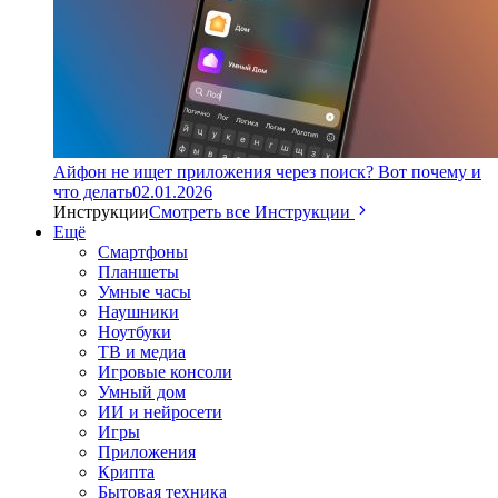
Айфон не ищет приложения через поиск? Вот почему и
что делать
02.01.2026
Инструкции
Смотреть все Инструкции
Ещё
Смартфоны
Планшеты
Умные часы
Наушники
Ноутбуки
ТВ и медиа
Игровые консоли
Умный дом
ИИ и нейросети
Игры
Приложения
Крипта
Бытовая техника