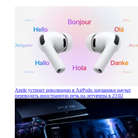
Apple устроит революцию в AirPods: наушники научат
переводить иностранную речь на лету
вчера в 23:02