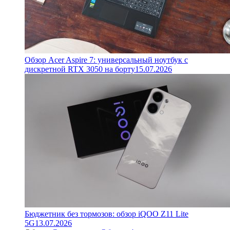
Обзор Acer Aspire 7: универсальный ноутбук с
дискретной RTX 3050 на борту
15.07.2026
Бюджетник без тормозов: обзор iQOO Z11 Lite
5G
13.07.2026