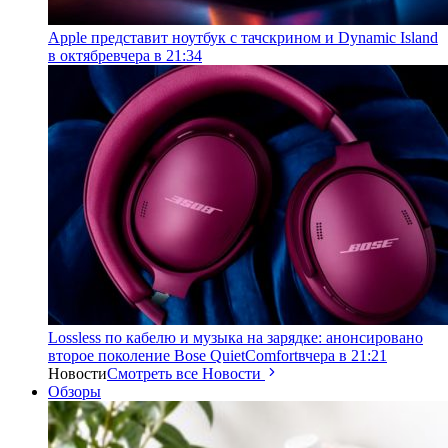
Apple представит ноутбук с тачскрином и Dynamic Island
в октябре
вчера в 21:34
Lossless по кабелю и музыка на зарядке: анонсировано
второе поколение Bose QuietComfort
вчера в 21:21
Новости
Смотреть все Новости
Обзоры