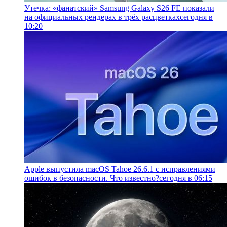
Утечка: «фанатский» Samsung Galaxy S26 FE показали
на официальных рендерах в трёх расцветках
сегодня в
10:20
Apple выпустила macOS Tahoe 26.6.1 с исправлениями
ошибок в безопасности. Что известно?
сегодня в 06:15