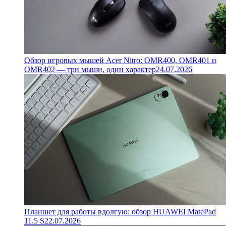
Обзор игровых мышей Acer Nitro: OMR400, OMR401 и
OMR402 — три мыши, один характер
24.07.2026
Планшет для работы вдолгую: обзор HUAWEI MatePad
11.5 S
22.07.2026