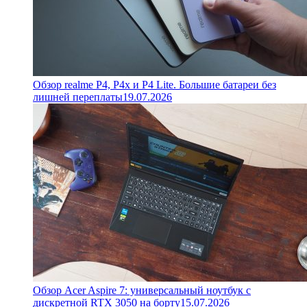
Обзор realme P4, P4x и P4 Lite. Большие батареи без
лишней переплаты
19.07.2026
Обзор Acer Aspire 7: универсальный ноутбук с
дискретной RTX 3050 на борту
15.07.2026