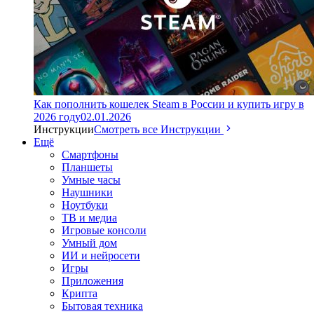
Как пополнить кошелек Steam в России и купить игру в
2026 году
02.01.2026
Инструкции
Смотреть все Инструкции
Ещё
Смартфоны
Планшеты
Умные часы
Наушники
Ноутбуки
ТВ и медиа
Игровые консоли
Умный дом
ИИ и нейросети
Игры
Приложения
Крипта
Бытовая техника