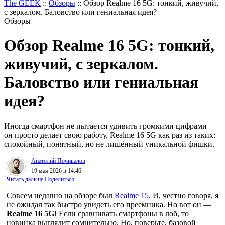
The GEEK
::
Обзоры
::
Обзор Realme 16 5G: тонкий, живучий,
с зеркалом. Баловство или гениальная идея?
Обзоры
Обзор Realme 16 5G: тонкий,
живучий, с зеркалом.
Баловство или гениальная
идея?
Иногда смартфон не пытается удивить громкими цифрами —
он просто делает свою работу. Realme 16 5G как раз из таких:
спокойный, понятный, но не лишённый уникальной фишки.
Анатолий Почивалов
19 мая 2026 в 14:46
Читать дальше
Поделиться
Совсем недавно на обзоре был
Realme 15
. И, честно говоря, я
не ожидал так быстро увидеть его преемника. Но вот он —
Realme 16 5G
! Если сравнивать смартфоны в лоб, то
новинка выглядит сомнительно. Но, поверьте, базовой