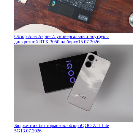
Обзор Acer Aspire 7: универсальный ноутбук с
дискретной RTX 3050 на борту
15.07.2026
Бюджетник без тормозов: обзор iQOO Z11 Lite
5G
13.07.2026