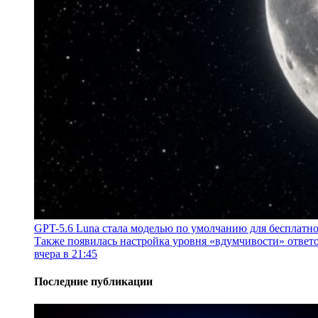
GPT-5.6 Luna стала моделью по умолчанию для бесплатн
Также появилась настройка уровня «вдумчивости» ответо
вчера в 21:45
Последние публикации