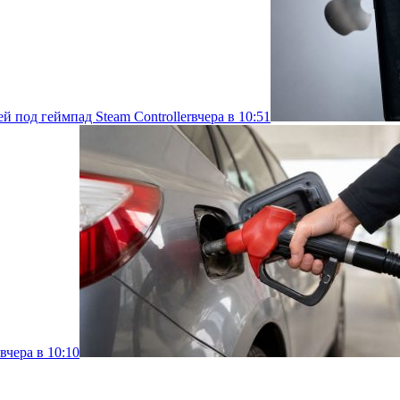
й под геймпад Steam Controller
вчера в 10:51
вчера в 10:10