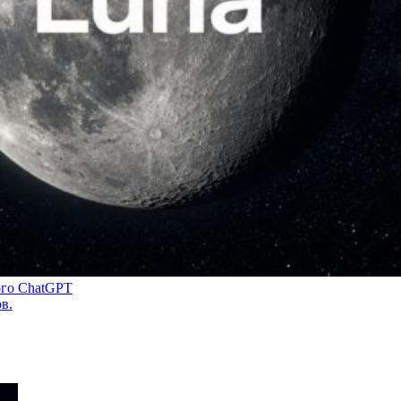
ого ChatGPT
в.