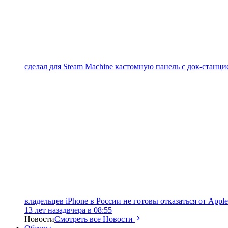
сделал для Steam Machine кастомную панель с док-станцие
владельцев iPhone в России не готовы отказаться от Apple
13 лет назад
вчера в 08:55
Новости
Смотреть все Новости