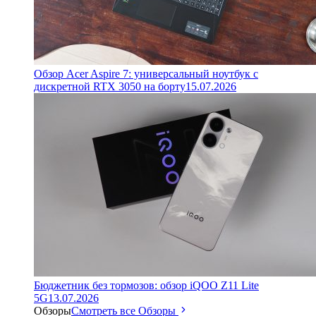
Обзор Acer Aspire 7: универсальный ноутбук с
дискретной RTX 3050 на борту
15.07.2026
Бюджетник без тормозов: обзор iQOO Z11 Lite
5G
13.07.2026
Обзоры
Смотреть все Обзоры