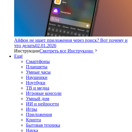
Айфон не ищет приложения через поиск? Вот почему и
что делать
02.01.2026
Инструкции
Смотреть все Инструкции
Ещё
Смартфоны
Планшеты
Умные часы
Наушники
Ноутбуки
ТВ и медиа
Игровые консоли
Умный дом
ИИ и нейросети
Игры
Приложения
Крипта
Бытовая техника
Наука