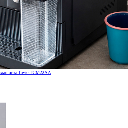
кофемашины Tuvio TCM22AA