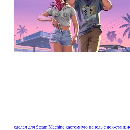
сделал для Steam Machine кастомную панель с док-станцие