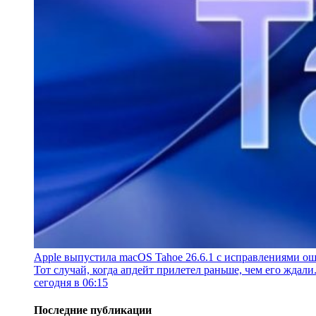
Apple выпустила macOS Tahoe 26.6.1 с исправлениями ош
Тот случай, когда апдейт прилетел раньше, чем его ждали
сегодня в 06:15
Последние публикации