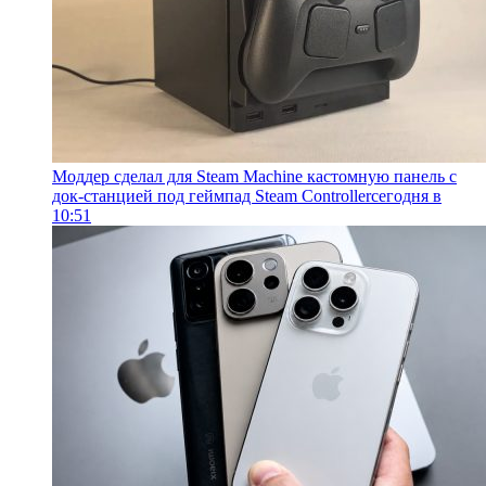
Моддер сделал для Steam Machine кастомную панель с
док-станцией под геймпад Steam Controller
сегодня в
10:51