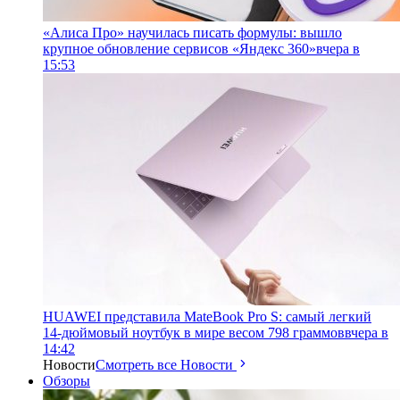
«Алиса Про» научилась писать формулы: вышло
крупное обновление сервисов «Яндекс 360»
вчера в
15:53
HUAWEI представила MateBook Pro S: самый легкий
14-дюймовый ноутбук в мире весом 798 граммов
вчера в
14:42
Новости
Смотреть все Новости
Обзоры