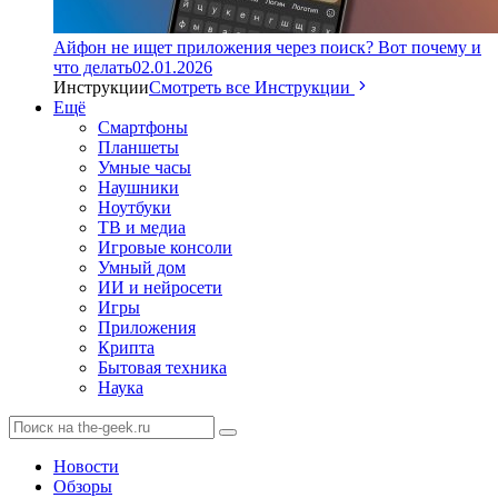
Айфон не ищет приложения через поиск? Вот почему и
что делать
02.01.2026
Инструкции
Смотреть все Инструкции
Ещё
Смартфоны
Планшеты
Умные часы
Наушники
Ноутбуки
ТВ и медиа
Игровые консоли
Умный дом
ИИ и нейросети
Игры
Приложения
Крипта
Бытовая техника
Наука
Новости
Обзоры