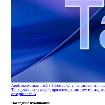
Apple выпустила macOS Tahoe 26.6.1 с исправлениями ош
Тот случай, когда апдейт прилетел раньше, чем его ждали
сегодня в 06:15
Последние публикации