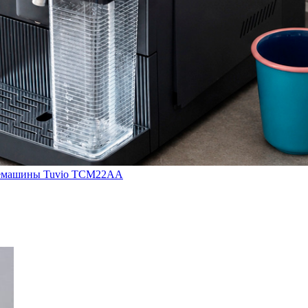
кофемашины Tuvio TCM22AA