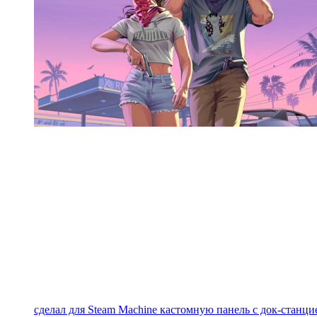
сделал для Steam Machine кастомную панель с док-станцие