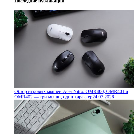
Последние публикации
Обзор игровых мышей Acer Nitro: OMR400, OMR401 и
OMR402 — три мыши, один характер
24.07.2026