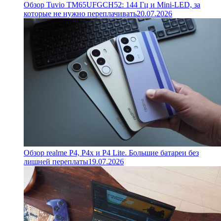
Обзор Tuvio TM65UFGCH52: 144 Гц и Mini-LED, за
которые не нужно переплачивать
20.07.2026
Обзор realme P4, P4x и P4 Lite. Большие батареи без
лишней переплаты
19.07.2026