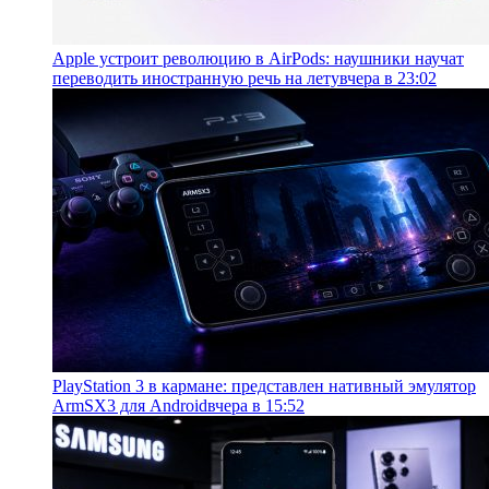
Apple устроит революцию в AirPods: наушники научат
переводить иностранную речь на лету
вчера в 23:02
PlayStation 3 в кармане: представлен нативный эмулятор
ArmSX3 для Android
вчера в 15:52