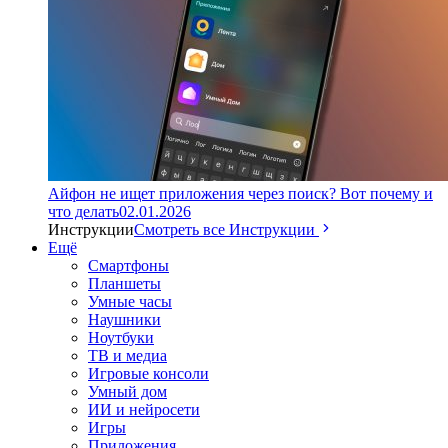
Айфон не ищет приложения через поиск? Вот почему и
что делать
02.01.2026
Инструкции
Смотреть все Инструкции
Ещё
Смартфоны
Планшеты
Умные часы
Наушники
Ноутбуки
ТВ и медиа
Игровые консоли
Умный дом
ИИ и нейросети
Игры
Приложения