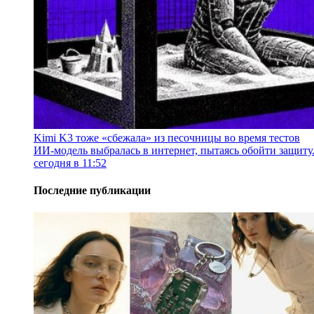
Kimi K3 тоже «сбежала» из песочницы во время тестов
ИИ-модель выбралась в интернет, пытаясь обойти защиту
сегодня в 11:52
Последние публикации