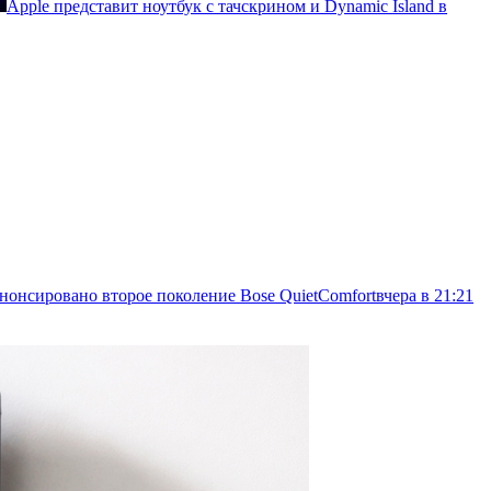
Apple представит ноутбук с тачскрином и Dynamic Island в
 анонсировано второе поколение Bose QuietComfort
вчера в 21:21