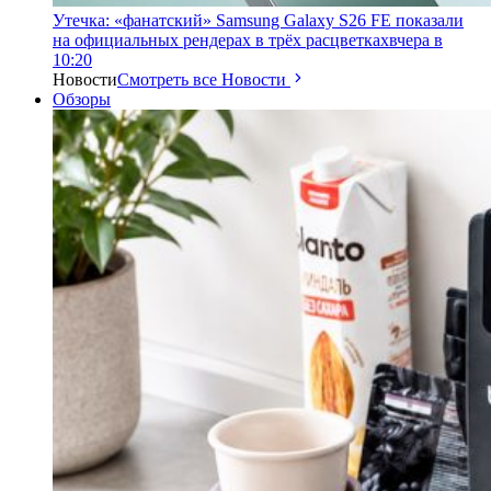
Утечка: «фанатский» Samsung Galaxy S26 FE показали
на официальных рендерах в трёх расцветках
вчера в
10:20
Новости
Смотреть все Новости
Обзоры