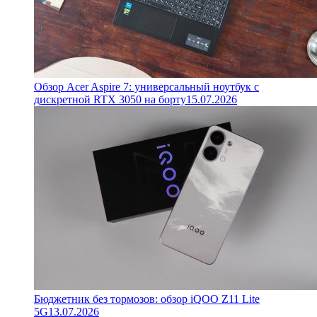
Обзор Acer Aspire 7: универсальный ноутбук с
дискретной RTX 3050 на борту
15.07.2026
Бюджетник без тормозов: обзор iQOO Z11 Lite
5G
13.07.2026