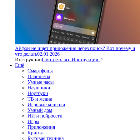
Айфон не ищет приложения через поиск? Вот почему и
что делать
02.01.2026
Инструкции
Смотреть все Инструкции
Ещё
Смартфоны
Планшеты
Умные часы
Наушники
Ноутбуки
ТВ и медиа
Игровые консоли
Умный дом
ИИ и нейросети
Игры
Приложения
Крипта
Бытовая техника