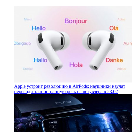
Apple устроит революцию в AirPods: наушники научат
переводить иностранную речь на лету
вчера в 23:02