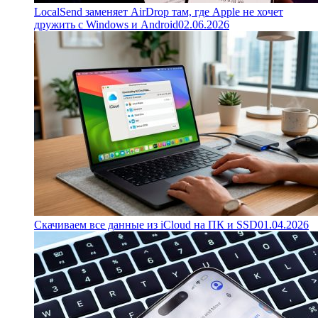
LocalSend заменяет AirDrop там, где Apple не хочет
дружить с Windows и Android
02.06.2026
Скачиваем все данные из iCloud на ПК и SSD
01.04.2026