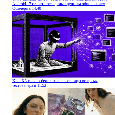
Android 17 станет последним крупным обновлением
ОС
вчера в 14:40
Kimi K3 тоже «сбежала» из песочницы во время
тестов
вчера в 11:52