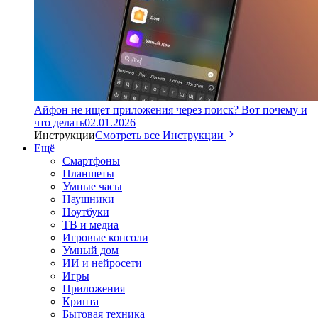
Айфон не ищет приложения через поиск? Вот почему и
что делать
02.01.2026
Инструкции
Смотреть все Инструкции
Ещё
Смартфоны
Планшеты
Умные часы
Наушники
Ноутбуки
ТВ и медиа
Игровые консоли
Умный дом
ИИ и нейросети
Игры
Приложения
Крипта
Бытовая техника