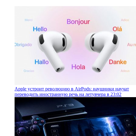
Apple устроит революцию в AirPods: наушники научат
переводить иностранную речь на лету
вчера в 23:02