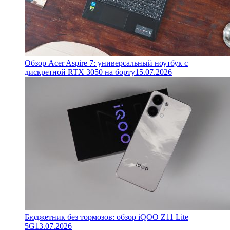
Обзор Acer Aspire 7: универсальный ноутбук с
дискретной RTX 3050 на борту
15.07.2026
Бюджетник без тормозов: обзор iQOO Z11 Lite
5G
13.07.2026