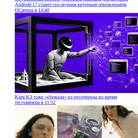
Android 17 станет последним крупным обновлением
ОС
вчера в 14:40
Kimi K3 тоже «сбежала» из песочницы во время
тестов
вчера в 11:52