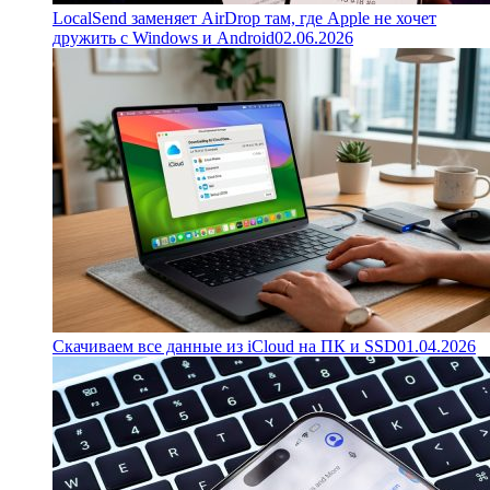
LocalSend заменяет AirDrop там, где Apple не хочет
дружить с Windows и Android
02.06.2026
Скачиваем все данные из iCloud на ПК и SSD
01.04.2026