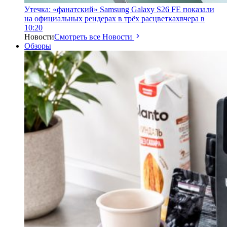
Утечка: «фанатский» Samsung Galaxy S26 FE показали
на официальных рендерах в трёх расцветках
вчера в
10:20
Новости
Смотреть все Новости
Обзоры