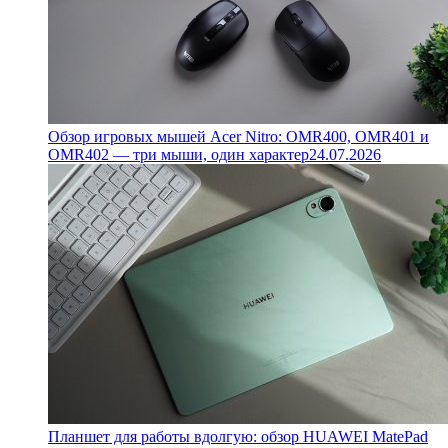
Обзор игровых мышей Acer Nitro: OMR400, OMR401 и
OMR402 — три мыши, один характер
24.07.2026
Планшет для работы вдолгую: обзор HUAWEI MatePad