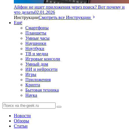
Айфон не ищет приложения через поиск? Вот почему и
что делать
02.01.2026
Инструкции
Смотреть все Инструкции
Ещё
Смартфоны
Планшеты
Умные часы
Наушники
Ноутбуки
ТВ и медиа
Игровые консоли
Умный дом
ИИ и нейросети
Игры
Приложения
Крипта
Бытовая техника
Наука
Новости
Обзоры
Статьи