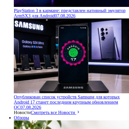
PlayStation 3 в кармане: представлен нативный эмулятор
ArmSX3 для Android
07.08.2026
Опубликован список устройств Samsung для которых
Android 17 станет последним крупным обновлением
ОС
07.08.2026
Новости
Смотреть все Новости
Обзоры