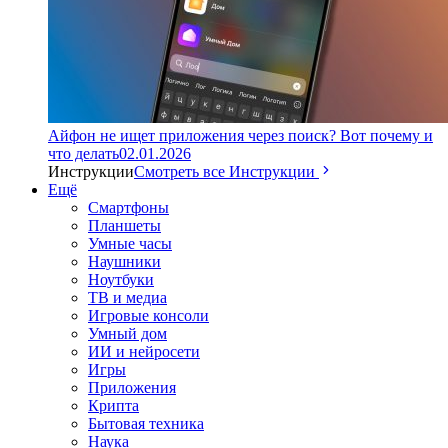
Айфон не ищет приложения через поиск? Вот почему и
что делать
02.01.2026
Инструкции
Смотреть все Инструкции
Ещё
Смартфоны
Планшеты
Умные часы
Наушники
Ноутбуки
ТВ и медиа
Игровые консоли
Умный дом
ИИ и нейросети
Игры
Приложения
Крипта
Бытовая техника
Наука