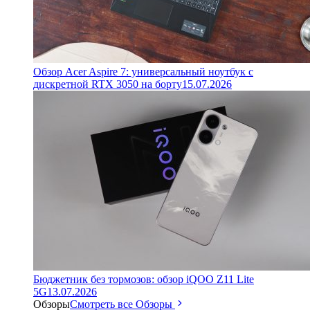
Обзор Acer Aspire 7: универсальный ноутбук с
дискретной RTX 3050 на борту
15.07.2026
Бюджетник без тормозов: обзор iQOO Z11 Lite
5G
13.07.2026
Обзоры
Смотреть все Обзоры