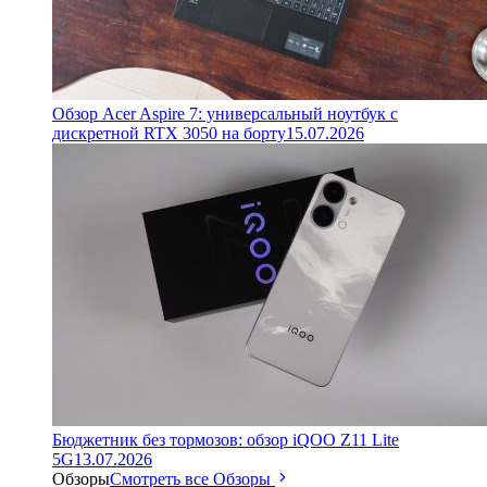
Обзор Acer Aspire 7: универсальный ноутбук с
дискретной RTX 3050 на борту
15.07.2026
Бюджетник без тормозов: обзор iQOO Z11 Lite
5G
13.07.2026
Обзоры
Смотреть все Обзоры