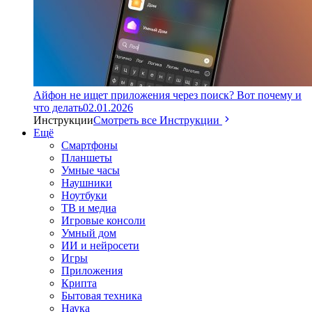
Айфон не ищет приложения через поиск? Вот почему и
что делать
02.01.2026
Инструкции
Смотреть все Инструкции
Ещё
Смартфоны
Планшеты
Умные часы
Наушники
Ноутбуки
ТВ и медиа
Игровые консоли
Умный дом
ИИ и нейросети
Игры
Приложения
Крипта
Бытовая техника
Наука