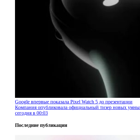
Google впервые показала Pixel Watch 5 до презентации
Компания опубликовала официальный тизер новых умных ч
сегодня в 00:03
Последние публикации