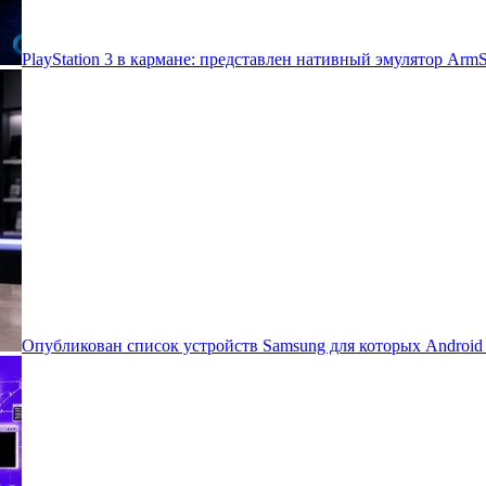
PlayStation 3 в кармане: представлен нативный эмулятор Arm
Опубликован список устройств Samsung для которых Androi