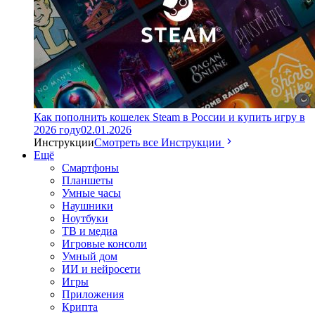
Как пополнить кошелек Steam в России и купить игру в
2026 году
02.01.2026
Инструкции
Смотреть все Инструкции
Ещё
Смартфоны
Планшеты
Умные часы
Наушники
Ноутбуки
ТВ и медиа
Игровые консоли
Умный дом
ИИ и нейросети
Игры
Приложения
Крипта