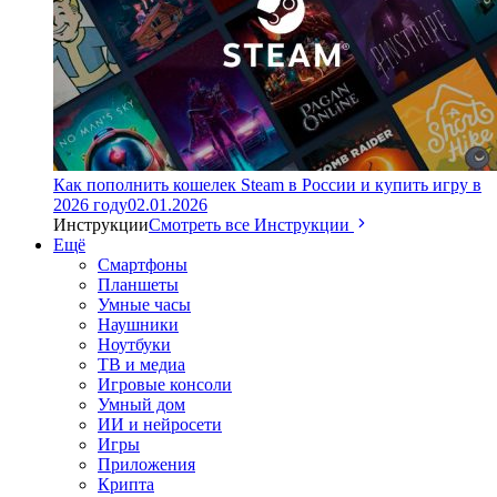
Как пополнить кошелек Steam в России и купить игру в
2026 году
02.01.2026
Инструкции
Смотреть все Инструкции
Ещё
Смартфоны
Планшеты
Умные часы
Наушники
Ноутбуки
ТВ и медиа
Игровые консоли
Умный дом
ИИ и нейросети
Игры
Приложения
Крипта