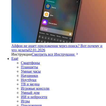
Айфон не ищет приложения через поиск? Вот почему и
что делать
02.01.2026
Инструкции
Смотреть все Инструкции
Ещё
Смартфоны
Планшеты
Умные часы
Наушники
Ноутбуки
ТВ и медиа
Игровые консоли
Умный дом
ИИ и нейросети
Игры
Приложения