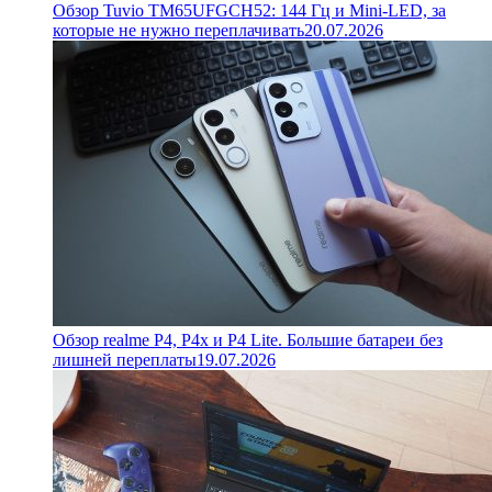
Обзор Tuvio TM65UFGCH52: 144 Гц и Mini-LED, за
которые не нужно переплачивать
20.07.2026
Обзор realme P4, P4x и P4 Lite. Большие батареи без
лишней переплаты
19.07.2026