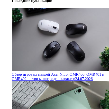
Последние публикации
Обзор игровых мышей Acer Nitro: OMR400, OMR401 и
OMR402 — три мыши, один характер
24.07.2026