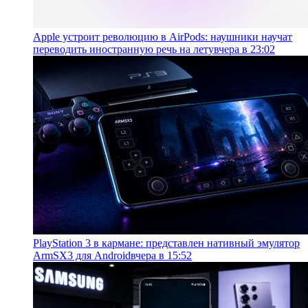
Apple устроит революцию в AirPods: наушники научат
переводить иностранную речь на лету
вчера в 23:02
PlayStation 3 в кармане: представлен нативный эмулятор
ArmSX3 для Android
вчера в 15:52