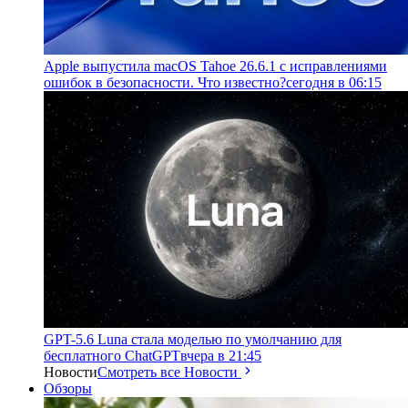
Apple выпустила macOS Tahoe 26.6.1 с исправлениями
ошибок в безопасности. Что известно?
сегодня в 06:15
GPT-5.6 Luna стала моделью по умолчанию для
бесплатного ChatGPT
вчера в 21:45
Новости
Смотреть все Новости
Обзоры