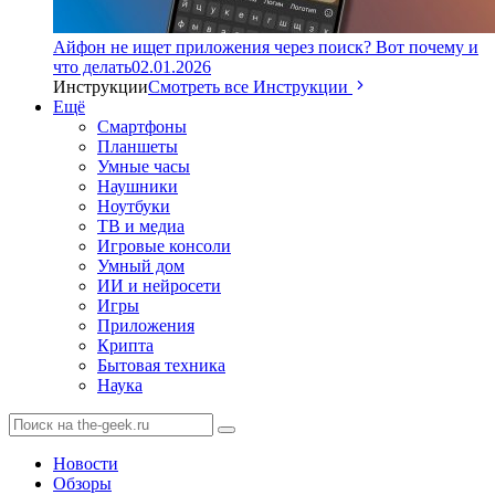
Айфон не ищет приложения через поиск? Вот почему и
что делать
02.01.2026
Инструкции
Смотреть все Инструкции
Ещё
Смартфоны
Планшеты
Умные часы
Наушники
Ноутбуки
ТВ и медиа
Игровые консоли
Умный дом
ИИ и нейросети
Игры
Приложения
Крипта
Бытовая техника
Наука
Новости
Обзоры