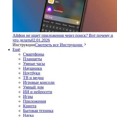
Айфон не ищет приложения через поиск? Вот почему и
что делать
02.01.2026
Инструкции
Смотреть все Инструкции
Ещё
Смартфоны
Планшеты
Умные часы
Наушники
Ноутбуки
ТВ и медиа
Игровые консоли
Умный дом
ИИ и нейросети
Игры
Приложения
Крипта
Бытовая техника
Наука