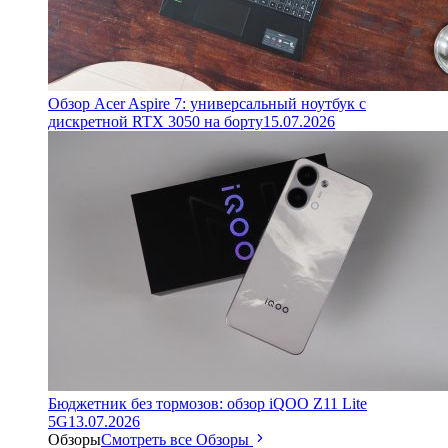
Обзор Acer Aspire 7: универсальный ноутбук с
дискретной RTX 3050 на борту
15.07.2026
Бюджетник без тормозов: обзор iQOO Z11 Lite
5G
13.07.2026
Обзоры
Смотреть все Обзоры