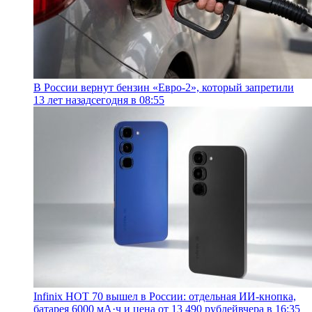
В России вернут бензин «Евро-2», который запретили
13 лет назад
сегодня в 08:55
Infinix HOT 70 вышел в России: отдельная ИИ-кнопка,
батарея 6000 мА·ч и цена от 13 490 рублей
вчера в 16:35