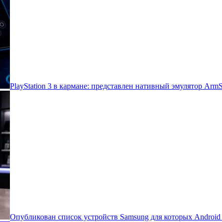
PlayStation 3 в кармане: представлен нативный эмулятор Arm
Опубликован список устройств Samsung для которых Androi