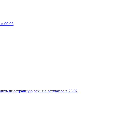
 в 00:03
дить иностранную речь на лету
вчера в 23:02