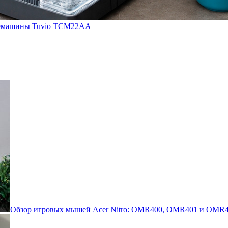
кофемашины Tuvio TCM22AA
Обзор игровых мышей Acer Nitro: OMR400, OMR401 и OMR4